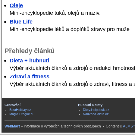
Oleje
Mini-encyklopedie tuků, olejů a maziv.
Blue Life
Mini-encyklopedie léků a doplňků stravy pro muže
Přehledy článků
Dieta + hubnutí
Výběr aktuálních článků a zdrojů o redukci hmotnost
Zdraví a fitness
Výběr aktuálních článků a zdrojů o zdraví, fitness a 
Cestování
Hubnutí a diety
BestHoliday.cz
Diety.ihelpdesk.cz
Magic-Prague.eu
Nadvaha-dieta.cz
WebMart
– Informace o výrobcích a technických postupech • Content ©
ALMS