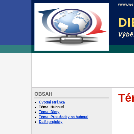
www.web
DI
Výbě
OBSAH
Té
Úvodní stránka
Téma: Hubnutí
Téma: Diety
Téma: Prostředky na hubnutí
Další projekty