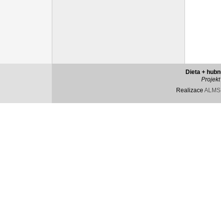
Dieta + hubn
Projekt
Realizace
ALM