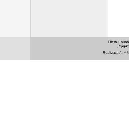
Dieta + hubn
Projekt
Realizace
ALM