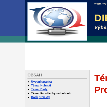
www.web
DI
Výbě
OBSAH
Té
Úvodní stránka
Téma: Hubnutí
Pr
Téma: Diety
Téma: Prostředky na hubnutí
Další projekty